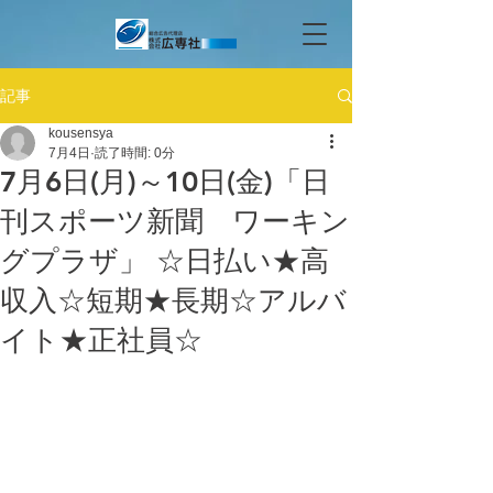
記事
kousensya
7月4日
読了時間: 0分
7月6日(月)～10日(金)「日
刊スポーツ新聞 ワーキン
グプラザ」 ☆日払い★高
収入☆短期★長期☆アルバ
イト★正社員☆