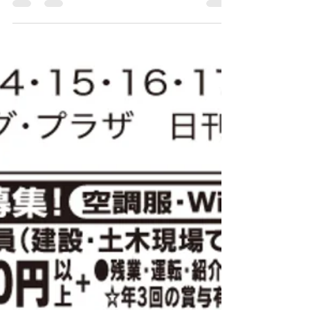
州スポーツ求人 GOOD
JOB」 ☆日払い★高収入
☆短期★長期☆アルバイト
★正社員☆