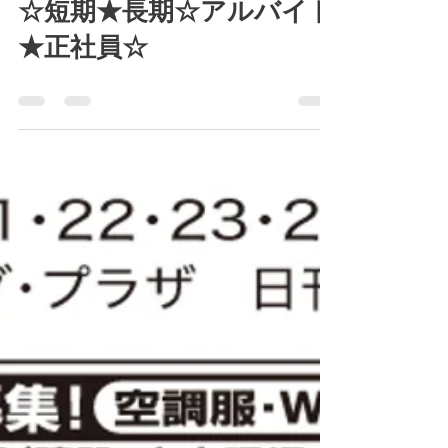
7月20日(月)～26日(日)「九
州スポーツ求人 GOOD
JOB」 ☆日払い★高収入
☆短期★長期☆アルバイト
★正社員☆