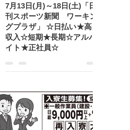
kousensya
7月8日
読了時間: 0分
7月13日(月)～18日(土)「日
刊スポーツ新聞 ワーキン
グプラザ」 ☆日払い★高
収入☆短期★長期☆アルバ
イト★正社員☆