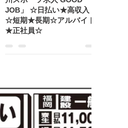
州スポーツ求人 GOOD
JOB」 ☆日払い★高収入
☆短期★長期☆アルバイト
★正社員☆