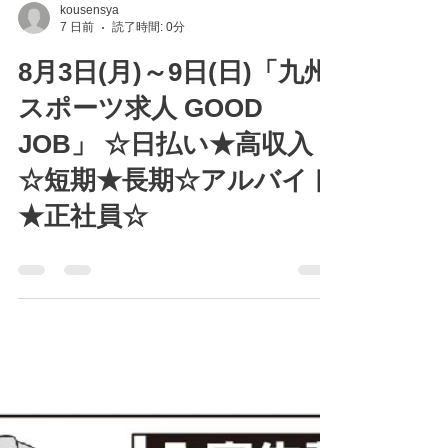
kousensya
7 日前
読了時間: 0分
8月3日(月)～9日(日)「九州
スポーツ求人 GOOD
JOB」 ☆日払い★高収入
☆短期★長期☆アルバイト
★正社員☆