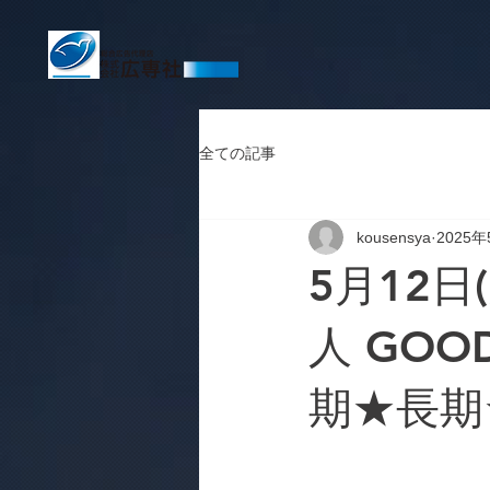
全ての記事
kousensya
2025年
5月12日
人 GOO
期★長期