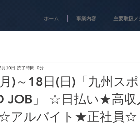
ホーム
事業内容
主要取扱メ
5月10日
読了時間: 0分
(月)～18日(日)「九州ス
D JOB」 ☆日払い★高
☆アルバイト★正社員☆