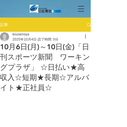
記事
kousensya
2025年10月4日
読了時間: 0分
10月6日(月)～10日(金)「日
刊スポーツ新聞 ワーキン
グプラザ」 ☆日払い★高
収入☆短期★長期☆アルバ
イト★正社員☆