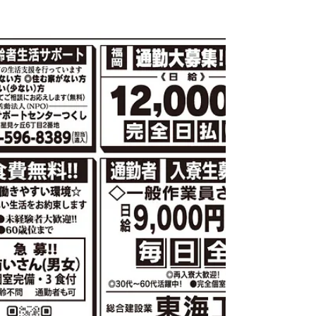
刊スポーツ新聞 ワーキン
グプラザ」 ☆日払い★高
収入☆短期★長期☆アルバ
イト★正社員☆