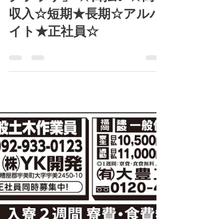
kousensya
2025年7月11日
読了時間: 0分
7月14日(月)～19日(土)「日
刊スポーツ新聞 ワーキン
グプラザ」 ☆日払い★高
収入☆短期★長期☆アルバ
イト★正社員☆