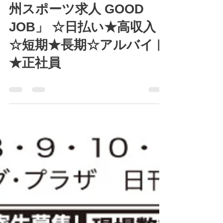
kousensya
2025年7月4日
読了時間: 0分
7月7日(月)～13日(日)「九
州スポーツ求人 GOOD
JOB」 ☆日払い★高収入
☆短期★長期☆アルバイト
★正社員