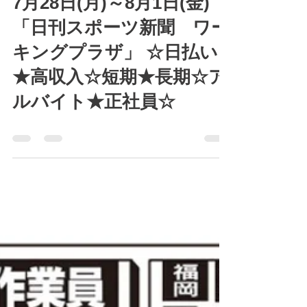
7月28日(月)～8月1日(金)
「日刊スポーツ新聞 ワー
キングプラザ」 ☆日払い
★高収入☆短期★長期☆ア
ルバイト★正社員☆