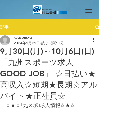
記事
kousensya
2024年9月29日
読了時間: 1分
9月30日(月)～10月6日(日)
「九州スポーツ求人
GOOD JOB」 ☆日払い★
高収入☆短期★長期☆アル
バイト★正社員☆
☆★☆｢九スポ｣求人情報☆★☆