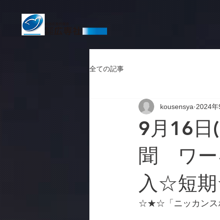
全ての記事
kousensya
2024年
9月16日
聞 ワー
入☆短期
☆★☆「ニッカンス