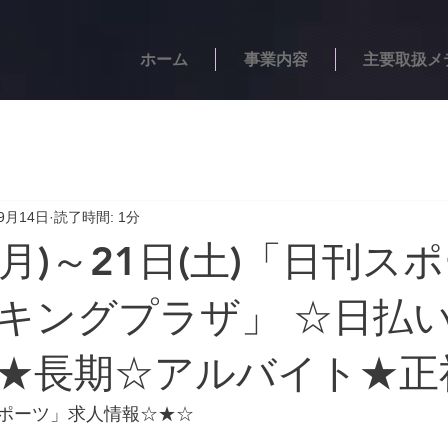
ホーム
事業内容
主要取扱メ
9月14日
読了時間: 1分
(月)～21日(土)「日刊ス
キングプラザ」 ☆日払
★長期☆アルバイト★正
ポーツ」求人情報☆★☆