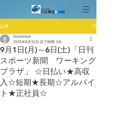
記事
kousensya
2025年8月31日
読了時間: 0分
9月1日(月)～6日(土)「日刊
スポーツ新聞 ワーキング
プラザ」 ☆日払い★高収
入☆短期★長期☆アルバイ
ト★正社員☆