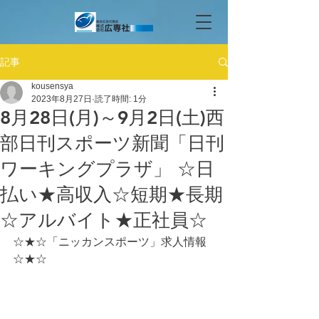
記事
kousensya
2023年8月27日
読了時間: 1分
8月28日(月)～9月2日(土)西
部日刊スポーツ新聞「日刊
ワーキングプラザ」 ☆日
払い★高収入☆短期★長期
☆アルバイト★正社員☆
☆★☆「ニッカンスポーツ」求人情報
☆★☆