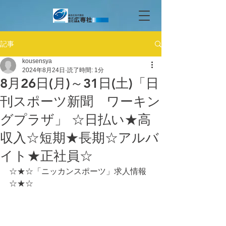
記事
kousensya
2024年8月24日
読了時間: 1分
8月26日(月)～31日(土)「日
刊スポーツ新聞 ワーキン
グプラザ」 ☆日払い★高
収入☆短期★長期☆アルバ
イト★正社員☆
☆★☆「ニッカンスポーツ」求人情報
☆★☆