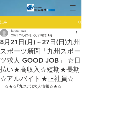
記事
kousensya
2023年8月24日
読了時間: 1分
8月21日(月)～27日(日)九州
スポーツ新聞「九州スポー
ツ求人 GOOD JOB」 ☆日
払い★高収入☆短期★長期
☆アルバイト★正社員☆
☆★☆｢九スポ｣求人情報☆★☆