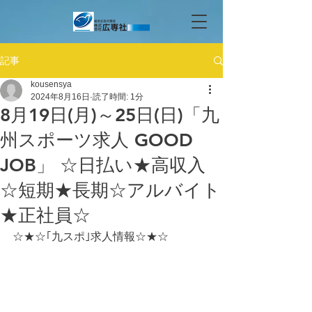
記事
kousensya
2024年8月16日
読了時間: 1分
8月19日(月)～25日(日)「九
州スポーツ求人 GOOD
JOB」 ☆日払い★高収入
☆短期★長期☆アルバイト
★正社員☆
☆★☆｢九スポ｣求人情報☆★☆