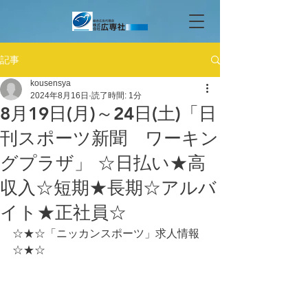
記事
kousensya
2024年8月16日
読了時間: 1分
8月19日(月)～24日(土)「日
刊スポーツ新聞 ワーキン
グプラザ」 ☆日払い★高
収入☆短期★長期☆アルバ
イト★正社員☆
☆★☆「ニッカンスポーツ」求人情報
☆★☆