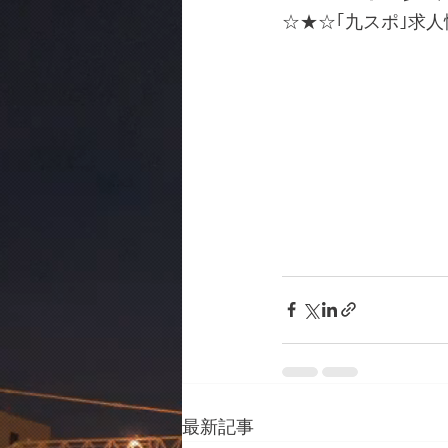
☆★☆｢九スポ｣求
最新記事