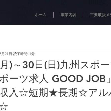
ホーム
事業内容
主要取扱メ
7月21日
読了時間: 1分
(月)～30日(日)九州スポ
ーツ求人 GOOD JOB
収入☆短期★長期☆アル
☆