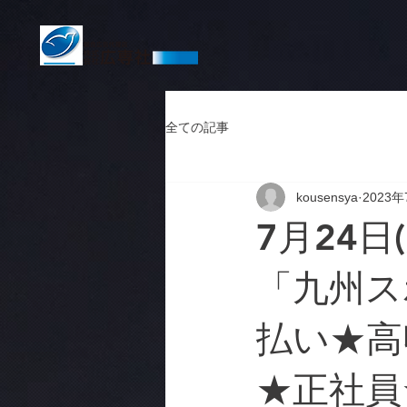
全ての記事
kousensya
2023年
7月24日
「九州スポ
払い★高
★正社員