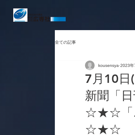
全ての記事
kousensya
2023
7月10日
新聞「日
☆★☆「
☆★☆