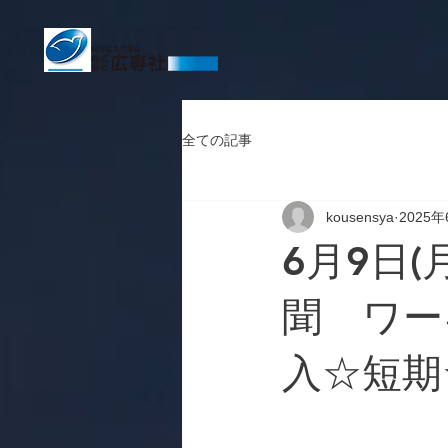
全ての記事
kousensya
2025
6月9日(
聞 ワー
入☆短期