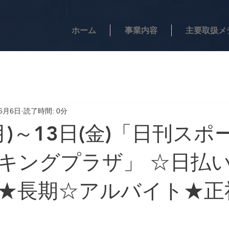
ホーム
事業内容
主要取扱メ
年6月6日
読了時間: 0分
月)～13日(金)「日刊スポ
キングプラザ」 ☆日払
★長期☆アルバイト★正