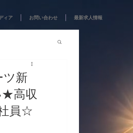
ディア
お問い合わせ
最新求人情報
ーツ新
い★高収
社員☆