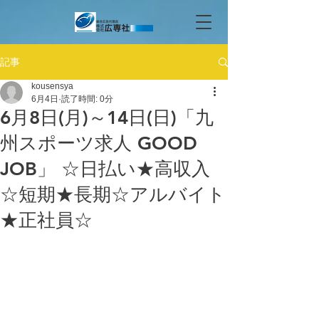
記事
kousensya
6月4日
読了時間: 0分
6月8日(月)～14日(日)「九
州スポーツ求人 GOOD
JOB」 ☆日払い★高収入
☆短期★長期☆アルバイト
★正社員☆