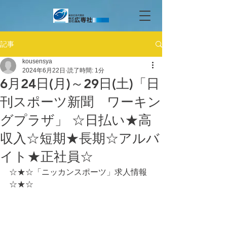
記事
kousensya
2024年6月22日
読了時間: 1分
6月24日(月)～29日(土)「日
刊スポーツ新聞 ワーキン
グプラザ」 ☆日払い★高
収入☆短期★長期☆アルバ
イト★正社員☆
☆★☆「ニッカンスポーツ」求人情報
☆★☆