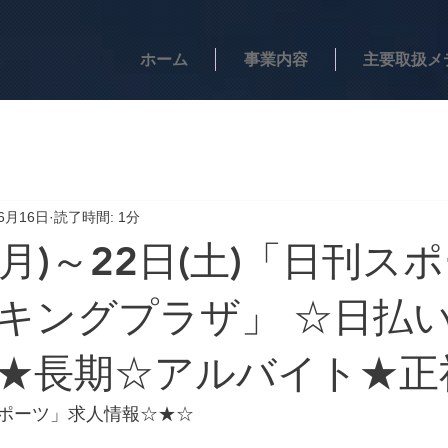
ホーム
事業内容
主要取扱メ
6月16日
読了時間: 1分
(月)～22日(土)「日刊ス
キングプラザ」 ☆日払
★長期☆アルバイト★正
ポーツ」求人情報☆★☆