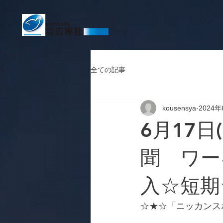
全ての記事
kousensya
2024年
6月17日
聞 ワー
入☆短期
☆★☆「ニッカンス