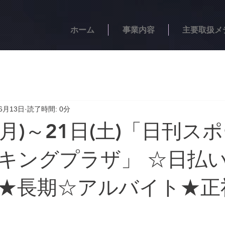
ホーム
事業内容
主要取扱メ
6月13日
読了時間: 0分
(月)～21日(土)「日刊ス
キングプラザ」 ☆日払
★長期☆アルバイト★正