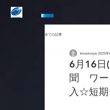
全ての記事
kousensya
2025年
6月16日
聞 ワー
入☆短期