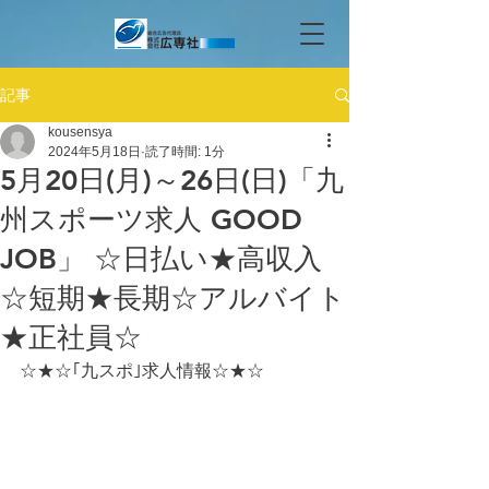
記事
kousensya
2024年5月18日
読了時間: 1分
5月20日(月)～26日(日)「九
州スポーツ求人 GOOD
JOB」 ☆日払い★高収入
☆短期★長期☆アルバイト
★正社員☆
☆★☆｢九スポ｣求人情報☆★☆