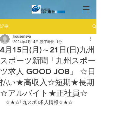
記事
kousensya
2024年4月14日
読了時間: 1分
4月15日(月)～21日(日)九州
スポーツ新聞「九州スポー
ツ求人 GOOD JOB」 ☆日
払い★高収入☆短期★長期
☆アルバイト★正社員☆
☆★☆｢九スポ｣求人情報☆★☆