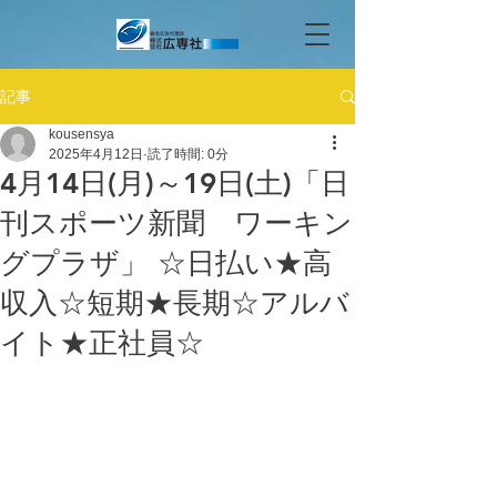
記事
kousensya
2025年4月12日
読了時間: 0分
4月14日(月)～19日(土)「日
刊スポーツ新聞 ワーキン
グプラザ」 ☆日払い★高
収入☆短期★長期☆アルバ
イト★正社員☆