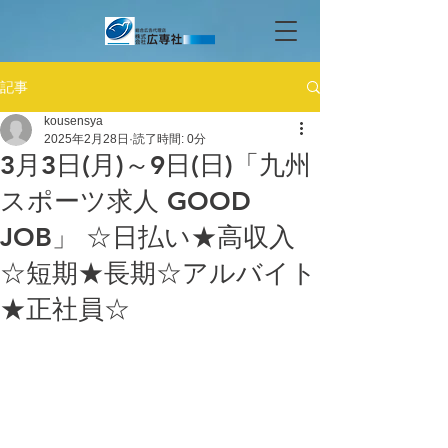
記事
kousensya
2025年2月28日
読了時間: 0分
3月3日(月)～9日(日)「九州
スポーツ求人 GOOD
JOB」 ☆日払い★高収入
☆短期★長期☆アルバイト
★正社員☆