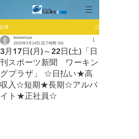
記事
kousensya
2025年3月14日
読了時間: 0分
3月17日(月)～22日(土)「日
刊スポーツ新聞 ワーキン
グプラザ」 ☆日払い★高
収入☆短期★長期☆アルバ
イト★正社員☆