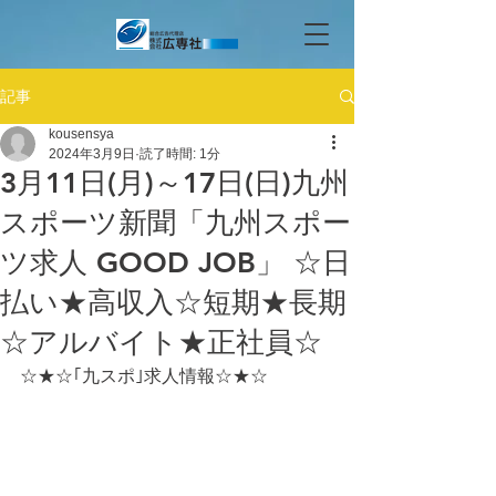
記事
kousensya
2024年3月9日
読了時間: 1分
3月11日(月)～17日(日)九州
スポーツ新聞「九州スポー
ツ求人 GOOD JOB」 ☆日
払い★高収入☆短期★長期
☆アルバイト★正社員☆
☆★☆｢九スポ｣求人情報☆★☆