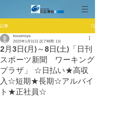
記事
kousensya
2025年1月31日
読了時間: 1分
2月3日(月)～8日(土)「日刊
スポーツ新聞 ワーキング
プラザ」 ☆日払い★高収
入☆短期★長期☆アルバイ
ト★正社員☆