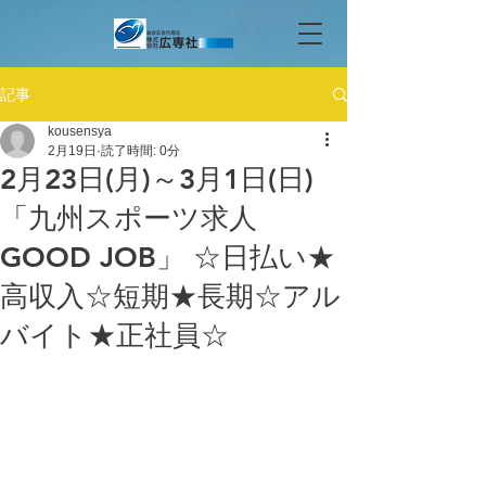
記事
kousensya
2月19日
読了時間: 0分
2月23日(月)～3月1日(日)
「九州スポーツ求人
GOOD JOB」 ☆日払い★
高収入☆短期★長期☆アル
バイト★正社員☆