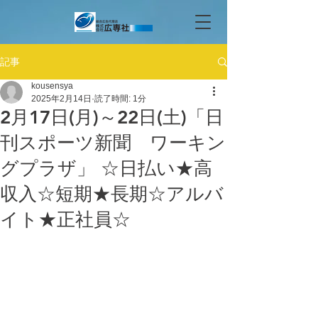
記事
kousensya
2025年2月14日
読了時間: 1分
2月17日(月)～22日(土)「日
刊スポーツ新聞 ワーキン
グプラザ」 ☆日払い★高
収入☆短期★長期☆アルバ
イト★正社員☆