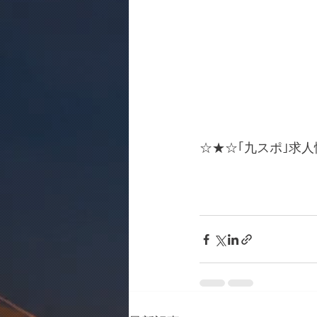
☆★☆｢九スポ｣求