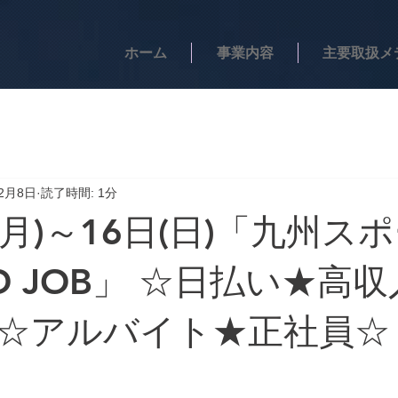
ホーム
事業内容
主要取扱メ
年2月8日
読了時間: 1分
(月)～16日(日)「九州ス
D JOB」 ☆日払い★高
☆アルバイト★正社員☆