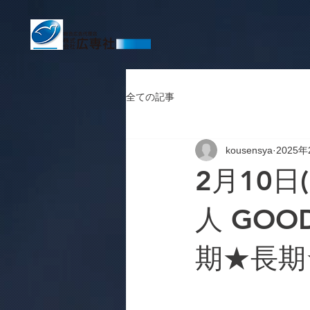
全ての記事
kousensya
2025
2月10日
人 GOO
期★長期