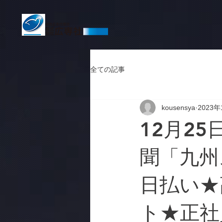
全ての記事
kousensya
2023年
12月25
聞「九州ス
日払い★
ト★正社