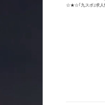
☆★☆｢九スポ｣求