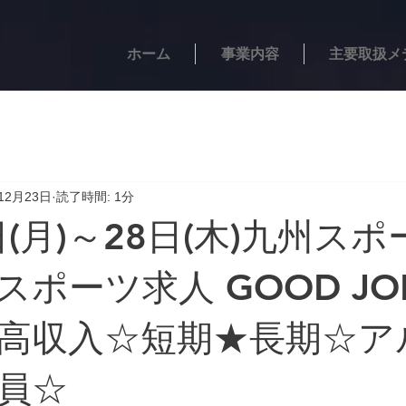
ホーム
事業内容
主要取扱メ
12月23日
読了時間: 1分
日(月)～28日(木)九州ス
ポーツ求人 GOOD JO
高収入☆短期★長期☆ア
員☆