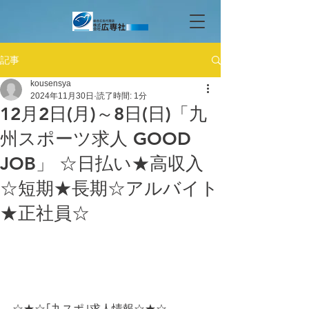
記事
kousensya
2024年11月30日
読了時間: 1分
12月2日(月)～8日(日)「九
州スポーツ求人 GOOD
JOB」 ☆日払い★高収入
☆短期★長期☆アルバイト
★正社員☆
☆★☆｢九スポ｣求人情報☆★☆