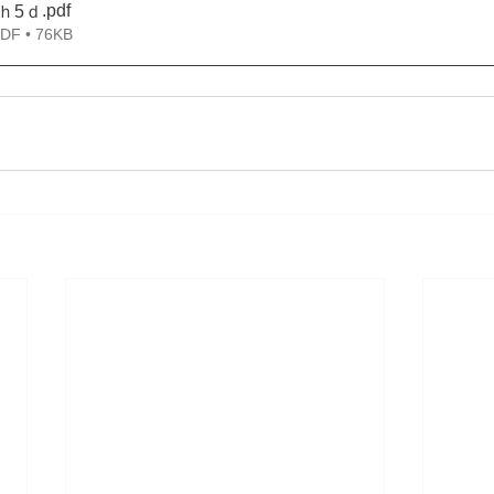
.pdf
刊ｈ5ｄ
 • 76KB