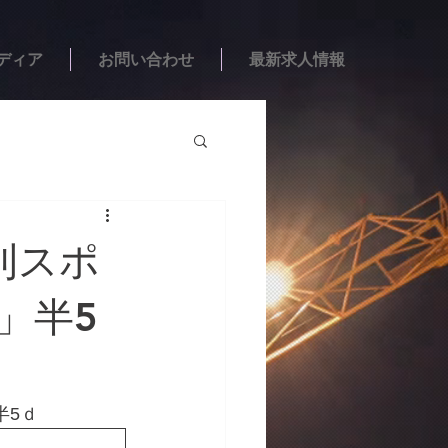
ディア
お問い合わせ
最新求人情報
日刊スポ
」半5
半5ｄ