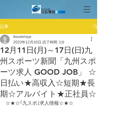
記事
kousensya
2023年12月10日
読了時間: 1分
12月11日(月)～17日(日)九
州スポーツ新聞「九州スポ
ーツ求人 GOOD JOB」 ☆
日払い★高収入☆短期★長
期☆アルバイト★正社員☆
☆★☆｢九スポ｣求人情報☆★☆