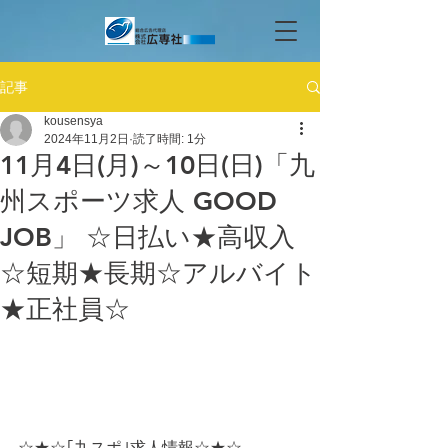
記事
kousensya
2024年11月2日
読了時間: 1分
11月4日(月)～10日(日)「九
州スポーツ求人 GOOD
JOB」 ☆日払い★高収入
☆短期★長期☆アルバイト
★正社員☆
☆★☆｢九スポ｣求人情報☆★☆