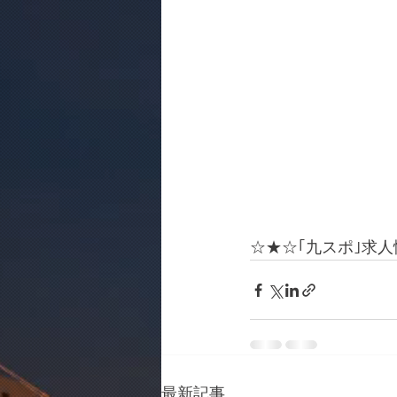
☆★☆｢九スポ｣求
最新記事