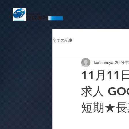
全ての記事
kousensya
2024年
11月11
求人 GO
短期★長