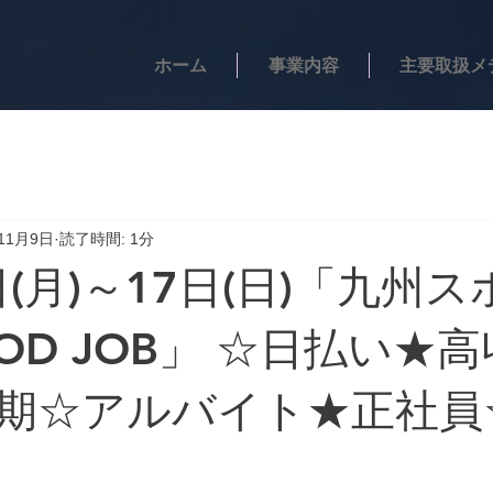
ホーム
事業内容
主要取扱メ
11月9日
読了時間: 1分
日(月)～17日(日)「九州
OD JOB」 ☆日払い★
期☆アルバイト★正社員