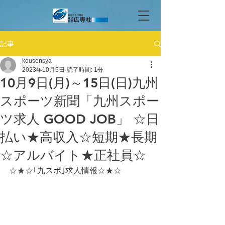
記事
kousensya
2023年10月5日
読了時間: 1分
10月9日(月)～15日(日)九州
スポーツ新聞「九州スポー
ツ求人 GOOD JOB」 ☆日
払い★高収入☆短期★長期
☆アルバイト★正社員☆
☆★☆｢九スポ｣求人情報☆★☆