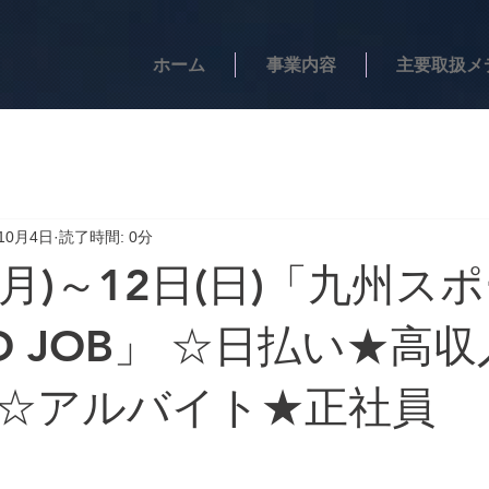
ホーム
事業内容
主要取扱メ
10月4日
読了時間: 0分
(月)～12日(日)「九州ス
D JOB」 ☆日払い★高
☆アルバイト★正社員