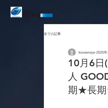
全ての記事
kousensya
2025年
10月6日
人 GOO
期★長期