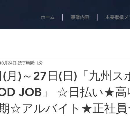
ホーム
事業内容
主要取扱メ
10月24日
読了時間: 1分
日(月)～27日(日)「九州
OD JOB」 ☆日払い★
期☆アルバイト★正社員