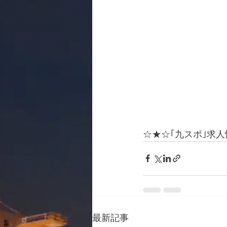
☆★☆｢九スポ｣求
最新記事