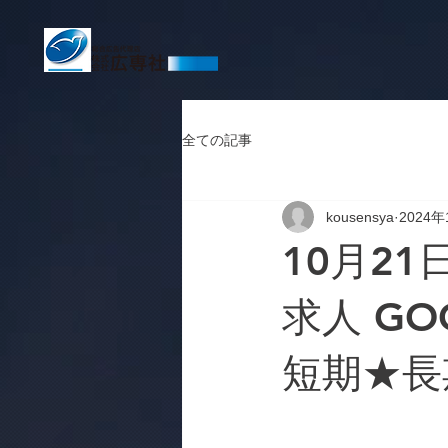
全ての記事
kousensya
2024年
10月21
求人 GO
短期★長