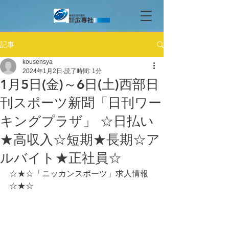
記事
kousensya
2024年1月2日
読了時間: 1分
1月5日(金)～6日(土)西部日
刊スポーツ新聞「日刊ワー
キングプラザ」 ☆日払い
★高収入☆短期★長期☆ア
ルバイト★正社員☆
☆★☆「ニッカンスポーツ」求人情報
☆★☆