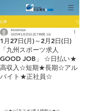
記事
kousensya
2025年1月25日
読了時間: 1分
1月27日(月)～2月2日(日)
「九州スポーツ求人
GOOD JOB」 ☆日払い★
高収入☆短期★長期☆アル
バイト★正社員☆
☆★☆｢九スポ｣求人情報☆★☆