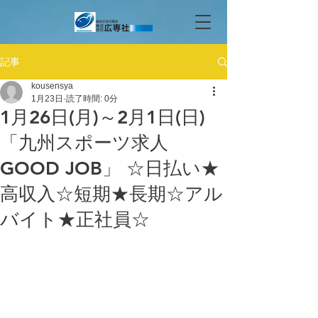
記事
kousensya
1月23日
読了時間: 0分
1月26日(月)～2月1日(日)
「九州スポーツ求人
GOOD JOB」 ☆日払い★
高収入☆短期★長期☆アル
バイト★正社員☆