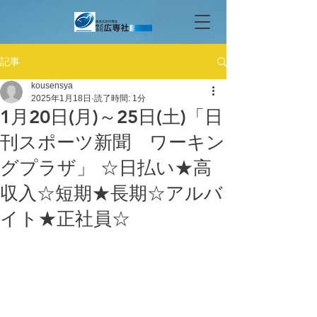
記事
kousensya
2025年1月18日
読了時間: 1分
1月20日(月)～25日(土)「日
刊スポーツ新聞 ワーキン
グプラザ」 ☆日払い★高
収入☆短期★長期☆アルバ
イト★正社員☆