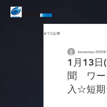
全ての記事
kousensya
2025年
1月13日
聞 ワー
入☆短期