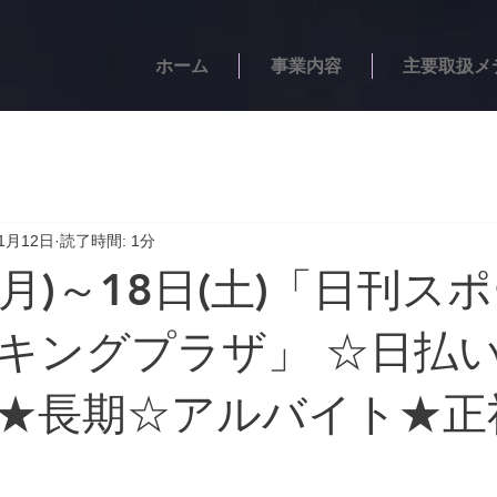
ホーム
事業内容
主要取扱メ
1月12日
読了時間: 1分
(月)～18日(土)「日刊ス
キングプラザ」 ☆日払
★長期☆アルバイト★正